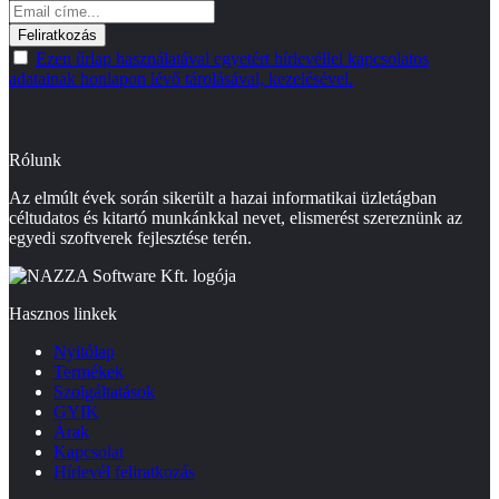
Ezen űrlap használatával egyetért hírlevéllel kapcsolatos
adatainak honlapon lévő tárolásával, kezelésével.
Rólunk
Az elmúlt évek során sikerült a hazai informatikai üzletágban
céltudatos és kitartó munkánkkal nevet, elismerést szereznünk az
egyedi szoftverek fejlesztése terén.
Hasznos linkek
Nyitólap
Termékek
Szolgáltatások
GYIK
Árak
Kapcsolat
Hírlevél feliratkozás