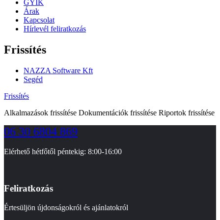
GYIK
Árak
Kapcsolat
Hírlevél feliratkozás
Frissítés
NAZZA Software Kft
Segéd
Frissítés
Alkalmazások frissítése Dokumentációk frissítése Riportok frissítése
06 30 6804 869
Elérhető hétfőtől péntekig: 8:00-16:00
Feliratkozás
Értesüljön újdonságokról és ajánlatokról